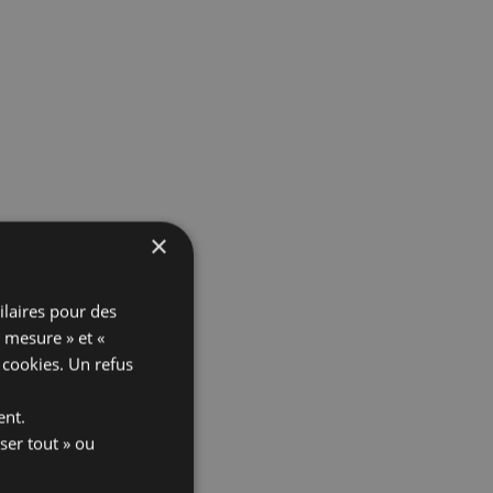
×
ilaires pour des
« mesure » et «
x cookies
. Un refus
ent.
ser tout » ou