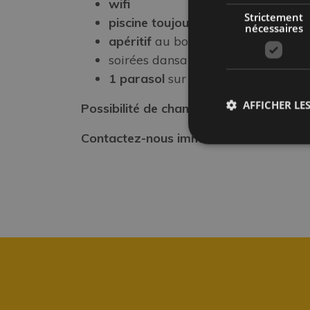
wifi
Strictement
piscine toujours au soleil avec ba
nécessaires
apéritif
au bord de la piscine
soirées dansantes avec des danseu
1 parasol
sur la plage zone 72
AFFICHER LES
Possibilité de chambres avec climatisa
Contactez-nous immédiatement!