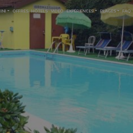
INI
OFFRES
HÔTELS
VIDÉO
EXPÉRIENCES
PLAGES
FAQ