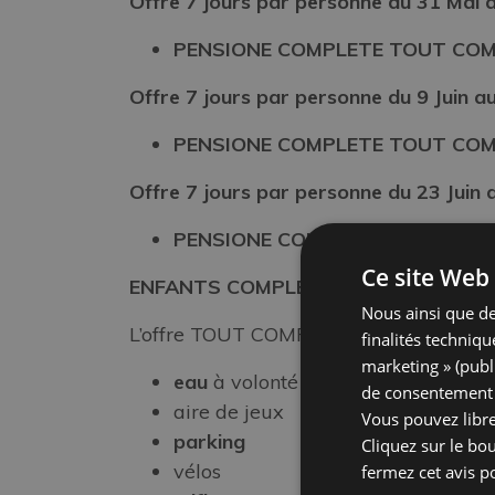
Offre
7 jours par personne
du 31 Mai a
PENSIONE COMPLETE TOUT COMP
Offre 7 jours par personne du 9
Juin a
PENSIONE COMPLETE TOUT COMP
Offre 7 jours par personne du 23
Juin a
PENSIONE COMPLETE TOUT COMP
Ce site Web 
ENFANTS COMPLETEMENT GRATUITS!
Nous ainsi que de
L’offre TOUT COMPRIS comprend :
finalités techniqu
marketing » (publ
eau
à volonté lors des repas
de consentement p
aire de jeux
Vous pouvez libr
parking
Cliquez sur le bo
vélos
fermez cet avis p