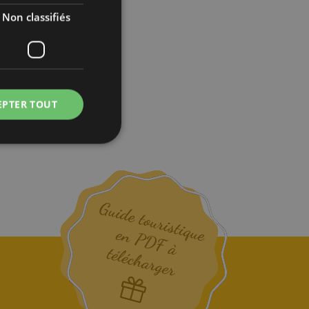
Non classifiés
 gonflables
EPTER TOUT