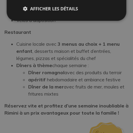
d’attractions de la Riviera
AFFICHER LES DÉTAILS
WI-FI disponible en chambre
Vélos à disposition
Restaurant
Cuisine locale avec
3 menus au choix + 1 menu
enfant
, desserts maison et buffet d’entrées,
légumes, pizzas et spécialités du chef
Dîners à thème
chaque semaine :
Dîner romagnol
avec des produits du terroir
apéritif
hebdomadaire et ambiance festive
Dîner de la mer
avec fruits de mer, moules et
fritures mixtes
Réservez vite et profitez d’une semaine inoubliable à
Rimini à un prix avantageux pour toute la famille !