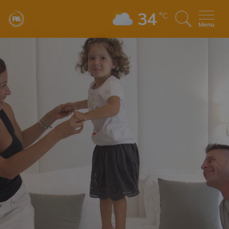
34
°C
Menu