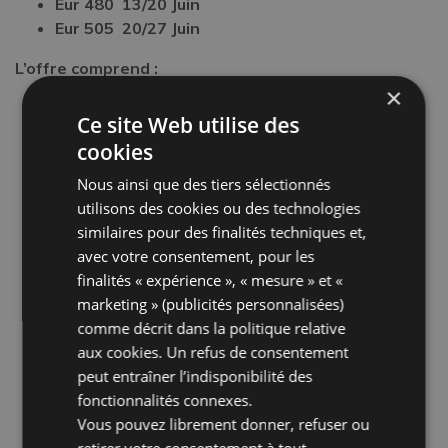
Eur 480 13/20 Juin
Eur 505 20/27 Juin
L’offre comprend :
×
Pension complète
:
Ce site Web utilise des
Petit-déjeuner buffet avec un large choix de
cookies
produits
Déjeuner et dîner avec 3 choix de menu fruits,
Nous ainsi que des tiers sélectionnés
glaces, sorbets et un menù pour les enfants –
utilisons des cookies ou des technologies
buffet d’entrées et légumes,
similaires pour des finalités techniques et,
Boissons
incluses
pendant les repas (eau, vin,
avec votre consentement, pour les
Coca-Cola, Fanta)
finalités « expérience », « mesure » et «
Climatisation autonome
dans les chambres.
marketing » (publicités personnalisées)
Toutes les chambres ont été rénovées et disposent
comme décrit dans la
politique relative
d’un grand balcon et mini frigo.
aux cookies
. Un refus de consentement
Parking gratuit
.
peut entraîner l’indisponibilité des
parasol et 2 transats par chambre
sur une plage
fonctionnalités connexes.
équipé
Vous pouvez librement donner, refuser ou