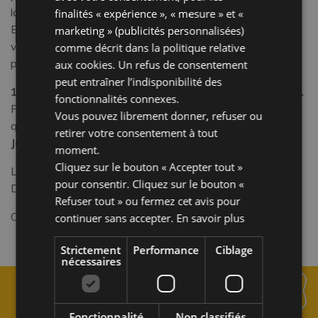
la recherche des matières premières.
finalités « expérience », « mesure » et «
Et à toute heure, vous pouvez nager dans la
piscine
ou
marketing » (publicités personnalisées)
vous détendre sur les chaises longues aux alentours en
comme décrit dans la
politique relative
prenant
l’apéritif
.
aux cookies
. Un refus de consentement
peut entraîner l’indisponibilité des
10 % de réduction pour les familles du 24 au 31 août.
fonctionnalités connexes.
Profitez-en dès maintenant, car cette
offre
n’est valable
Vous pouvez librement donner, refuser ou
que pour un nombre limité de chambres et
jusqu’à le 31
retirer votre consentement à tout
Juillet
.
moment.
Cliquez sur le bouton « Accepter tout »
L’OFFRE NE PEUT PAS ÊTRE COMBINÉE AVEC
pour consentir. Cliquez sur le bouton «
D’AUTRES PROMOTIONS ACTIVES.
Refuser tout » ou fermez cet avis pour
Contactez-nous pour un devis personnalisé !
continuer sans accepter.
En savoir plus
Strictement
Performance
Ciblage
nécessaires
Fonctionnalité
Non classifiés