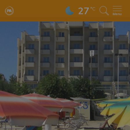
27
°C
Menu