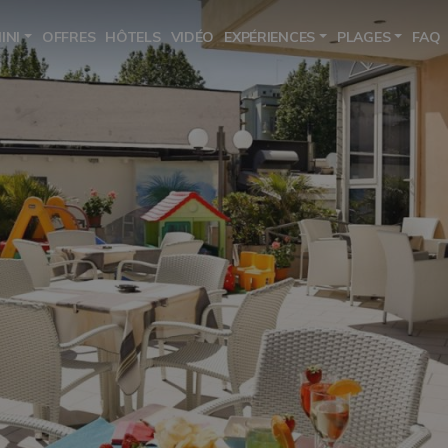
INI
OFFRES
HÔTELS
VIDÉO
EXPÉRIENCES
PLAGES
FAQ