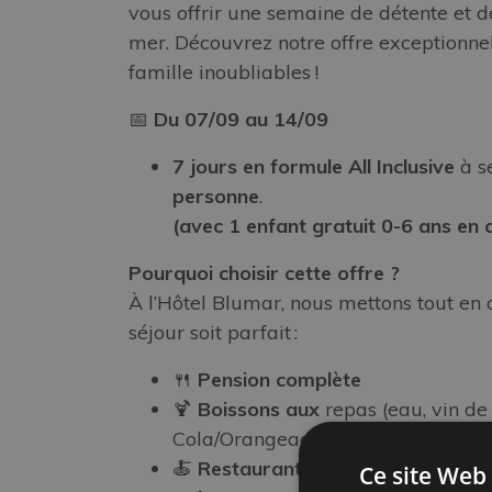
vous offrir une semaine de détente et 
mer. Découvrez notre offre exceptionne
famille inoubliables !
📅
Du 07/09 au 14/09
7 jours en formule All Inclusive
à s
personne
.
(avec 1 enfant gratuit 0-6 ans en
Pourquoi choisir cette offre ?
À l’Hôtel Blumar, nous mettons tout en
séjour soit parfait :
🍴
Pension complète
🍹
Boissons aux
repas (eau, vin de
Cola/Orangeade)
🍝
Restaurant
: 4 menus: Viande, P
Ce site Web 