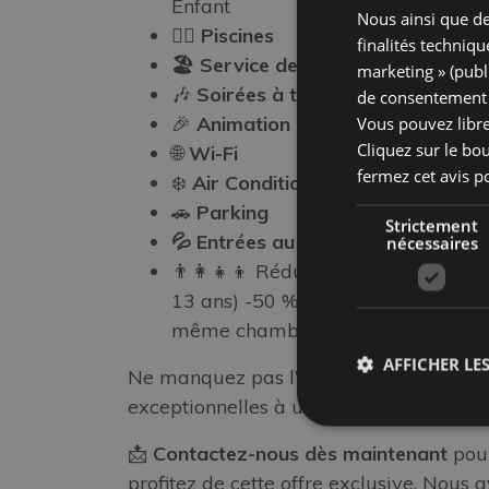
Enfant
Nous ainsi que de
🏊‍♂️
Piscines
finalités techniqu
🏖️ Service de plage
: 1 parasol et
marketing » (publ
🎶
Soirées à themes
de consentement p
🎉
Animation et jusqu’au 7/9
Vous pouvez libr
Cliquez sur le bo
🌐
Wi-Fi
fermez cet avis p
❄️
Air Conditionné
🚗
Parking
Strictement
💦 Entrées au Parc Aquatique
nécessaires
👨‍👩‍👧‍👦 Réduction Famille : 2 ad
13 ans) -50 % pour chaque enfant s
même chambre que les parents.
AFFICHER LES
Ne manquez pas l’occasion de vivre de
exceptionnelles à un prix imbattable e
📩
Contactez-nous dès maintenant
pour
profitez de cette offre exclusive. Nous 