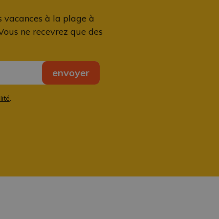
s vacances à la plage à
 Vous ne recevrez que des
envoyer
lité
.