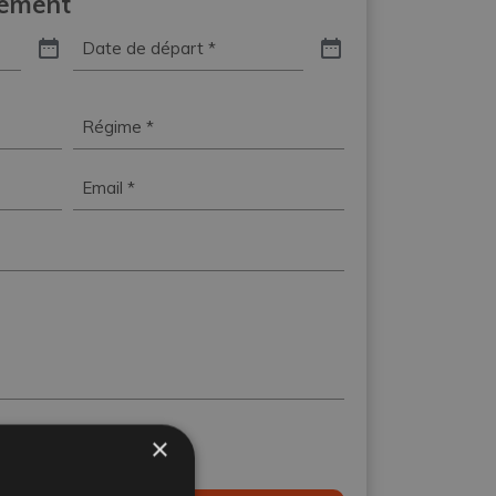
gement
Date
de
départ
*
Régime
*
Email
*
la
Politique de
×
 de mes données