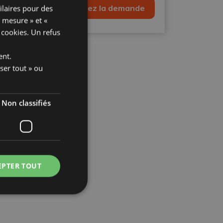
Envoyez la demande
ilaires pour des
n de recevoir des
iais de newsletters
« mesure » et «
x cookies
. Un refus
ent.
ser tout » ou
Non classifiés
EPTER TOUT