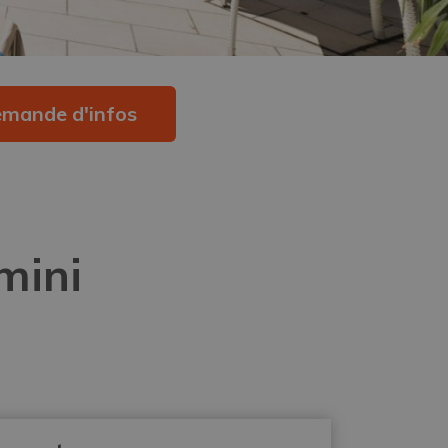
mande d'infos
mini