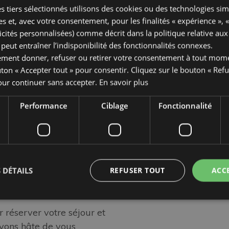
s tiers sélectionnés utilisons des cookies ou des technologies sim
à caractère personnel afi
offres exclusives par le b
es et, avec votre consentement, pour les finalités « expérience », 
 2 transats par chambre
icités personnalisées) comme décrit dans la
politique relative au
eut entraîner l’indisponibilité des fonctionnalités connexes.
ement donner, refuser ou retirer votre consentement à tout mom
uton « Accepter tout » pour consentir. Cliquez sur le bouton « Refu
our continuer sans accepter.
En savoir plus
Performance
Ciblage
Fonctionnalité
ultes + 2 enfants (jusqu’à
’ils séjournent dans la
 DÉTAILS
REFUSER TOUT
ACC
s vacances
n septembre !
 réserver votre séjour et
avons hâte de vous