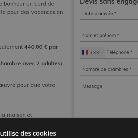
Devis sans enga
de bonheur en bord de
Date
lle pour des vacances en
d'arrivée
*
Nom
et
eulement
440,00 € par
prénom
*
Téléphone
*
+33
 chambre avec 2 adultes)
Chambres
*
Message
 œuvre pour que votre
 la maison et
Privacy
J’ai pris connaissance de 
*
confidentialité
*
oissons, Végétarien, Menu
utilise des cookies
Newsletter
Je consens au traitement