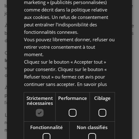
marketing » (publicités personnalisées)
la Romagne, de la musique, de l’animation et une ambiance
comme décrit dans la
politique relative
joyeuse.
aux cookies
. Un refus de consentement
peut entraîner l’indisponibilité des
À votre arrivée, nous vous accueillerons avec un apéritif de
fonctionnalités connexes.
bienvenue et un gâteau pour vous faire sentir en vacances
Vous pouvez librement donner, refuser ou
dès le début !
retirer votre consentement à tout
Chaque jour, vous pourrez profiter de notre cuisine
All
moment.
Inclusive
, avec des menus pour enfants, des plats
Cliquez sur le bouton « Accepter tout »
végétariens et une attention particulière aux intolérances
pour consentir. Cliquez sur le bouton «
alimentaires.
Refuser tout » ou fermez cet avis pour
continuer sans accepter.
En savoir plus
À l’
Hôtel Trafalgar
, les parents peuvent se détendre
pendant que les enfants jouent en toute sécurité grâce à
Strictement
Performance
Ciblage
l’animation quotidienne.
nécessaires
Les chambres sont confortables, avec climatisation,
réfrigérateur et tout ce dont vous avez besoin pour un
Fonctionnalité
Non classifiés
maximum de confort.