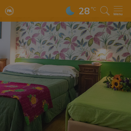
28
°C
Menu