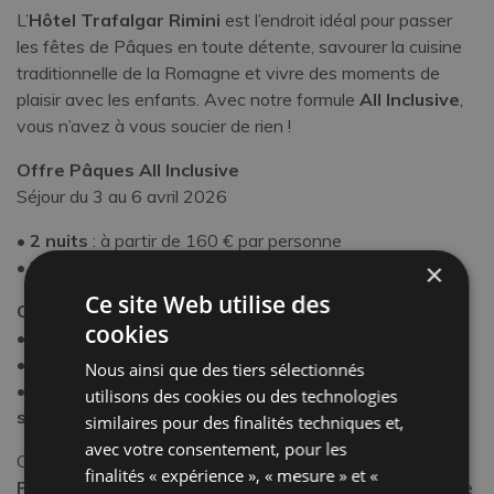
L’
Hôtel Trafalgar Rimini
est l’endroit idéal pour passer
les fêtes de Pâques en toute détente, savourer la cuisine
traditionnelle de la Romagne et vivre des moments de
plaisir avec les enfants. Avec notre formule
All Inclusive
,
vous n’avez à vous soucier de rien !
Offre Pâques All Inclusive
Séjour du 3 au 6 avril 2026
•
2 nuits
: à partir de 160 € par personne
•
3 nuits
: à partir de 210 € par personne
×
Ce site Web utilise des
Offre spéciale pour les familles
cookies
•
Premier enfant jusqu’à 6 ans gratuit
•
Enfants de 6 à 17 ans -50%
Nous ainsi que des tiers sélectionnés
•
Offres personnalisées pour les grandes familles,
utilisons des cookies ou des technologies
sans engagement
similaires pour des finalités techniques et,
avec votre consentement, pour les
Commencez vos Pâques avec notre
Super Menu de
finalités « expérience », « mesure » et «
Pâques
, une véritable fête avec des plats traditionnels de