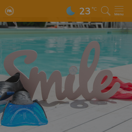
23
°C
Menu