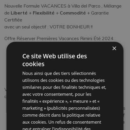
Nouvelle Formule VACANCES à Villa del Parco , Mélange
de
Liberté
+
Flexibilité
+
Commodité
+ Garantie
Certifiée
avec un seul objectif : VOTRE BONHEUR !!
Offre Réserver Premières Vacances Rimini Été 2024:
×
LIBERTÉ
– vous pouvez payer la caution plus tard
Ce site Web utilise des
FLEXIBILITÉ
– annulation gratuite jusqu’à 5 jours
cookies
avant votre séjour
COMMODITÉ
– Confirmez avant le 31/12/2023,
Nous ainsi que des tiers sélectionnés
économisez jusqu’à 20%
utilisons des cookies ou des technologies
similaires pour des finalités techniques et,
Voici les 3 premières news, vous n’êtes toujours pas
avec votre consentement, pour les
convaincu ? il nous en reste encore 🙂
finalités « expérience », « mesure » et «
CERTITUDE
marketing » (publicités personnalisées)
– vous serez accueillis et choyés par les
gars du personnel de la Villa del Parco , de notre chef
comme décrit dans la
politique relative
Ermanno à Sara & Giusy et tous les gars de la Sala, à
aux cookies
. Un refus de consentement
Matteo à la réception pour tous les besoins et
peut entraîner l’indisponibilité des