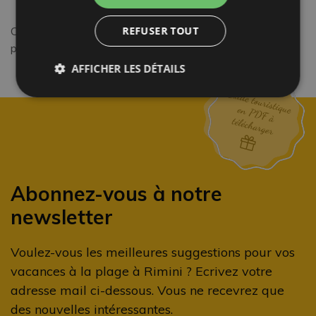
quotidiennes.
Contactez-nous dès maintenant pour un devis
REFUSER TOUT
personnalisé!
AFFICHER LES DÉTAILS
Abonnez-vous à notre
newsletter
Voulez-vous les meilleures suggestions pour vos
vacances à la plage à Rimini ? Ecrivez votre
adresse mail ci-dessous. Vous ne recevrez que
des nouvelles intéressantes.