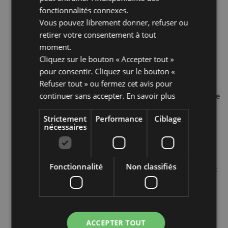
informations à toutes nos femmes de ménage pour
fonctionnalités connexes.
le nettoyage des chambres !!
Vous pouvez librement donner, refuser ou
RESTAURATION
retirer votre consentement à tout
– pour ceux qui nous connaissent
déjà, c’est le pivot du bien-être à la Villa del Parco .
moment.
Haute qualité et soin dans la restauration buffet
Cliquez sur le bouton « Accepter tout »
entourée de nos
pour consentir. Cliquez sur le bouton «
soirées à thème et buffets
internationaux
Refuser tout » ou fermez cet avis pour
GRANDS ESPACES
continuer sans accepter.
–
piscine de 100 MP d’espace
En savoir plus
avec chiringuito et espace solarium
, espaces de
Strictement
Performance
Ciblage
détente extérieurs pour une simple lecture ou une
nécessaires
conversation en entreprise
CONFORT – de grandes chambres modernes où
vous pourrez vous détendre en toute tranquillité. Le
Fonctionnalité
Non classifiés
personnel de la réception est prêt à vous accueillir et
à vous donner toutes les informations nécessaires
pour optimiser vos vacances et vous faire découvrir
de nouvelles expériences romagnoles à Rimini.
Grande plage avec animations et animations
ACCEPTER TOUT