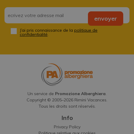
Email
*
envoyer
J’ai pris connaissance de la
politique de
Privacy
*
confidentialité
.
Un service de
Promozione Alberghiera
.
Copyright © 2005–
2026
Rimini Vacances.
Tous les droits sont réservés.
Info
Privacy Policy
Politique relative aux cookies