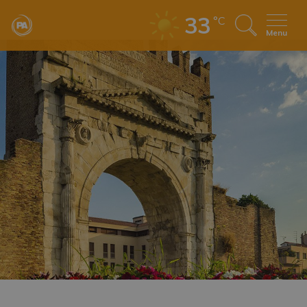
33
°C
Menu