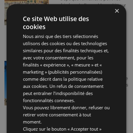
érigé sur le fleuve Marecchia sur
×
un décret de l’empereur
Ce site Web utilise des
Auguste et sa réalisation fut
achevée par son successeur,
cookies
Tibère (14 – 21 apr. J.-C.). En
Nous ainsi que des tiers sélectionnés
pierre […]
utilisons des cookies ou des technologies
Lire la suite…
similaires pour des finalités techniques et,
avec votre consentement, pour les
ITINÉRAIRES DE LA LIGNE
finalités « expérience », « mesure » et «
GOTHIQUE
marketing » (publicités personnalisées)
La Ligne Gothique était une ligne
comme décrit dans la
politique relative
défensive allemande située dans
aux cookies
. Un refus de consentement
le Nord de l’Italie, qui traversait
peut entraîner l’indisponibilité des
l’Émilie-Romagne, en passant
fonctionnalités connexes.
pour les Apennins jusqu’à la Mer
Vous pouvez librement donner, refuser ou
Adriatique. En septembre 1944,
retirer votre consentement à tout
après l’armistice signé […]
moment.
Lire la suite…
Cliquez sur le bouton « Accepter tout »