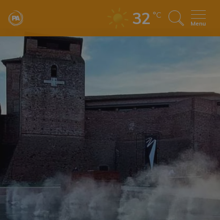
32
°C
Menu