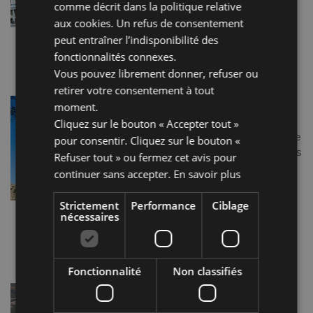
comme décrit dans la
politique relative
“piazza delle erbe”, elle est plus
aux cookies
. Un refus de consentement
tard devenue la Piazza Tre
peut entraîner l’indisponibilité des
Martiri en la […]
fonctionnalités connexes.
Lire la suite…
Vous pouvez librement donner, refuser ou
retirer votre consentement à tout
ITINÉRAIRES DE LA LIGNE
moment.
GOTHIQUE
Cliquez sur le bouton « Accepter tout »
La Ligne Gothique était une ligne
pour consentir. Cliquez sur le bouton «
défensive allemande située dans
Refuser tout » ou fermez cet avis pour
le Nord de l’Italie, qui traversait
continuer sans accepter.
En savoir plus
l’Émilie-Romagne, en passant
pour les Apennins jusqu’à la Mer
Strictement
Performance
Ciblage
Adriatique. En septembre 1944,
nécessaires
après l’armistice signé […]
Lire la suite…
Fonctionnalité
Non classifiés
MONTEFIORE
Capitale médiévale de la vallée