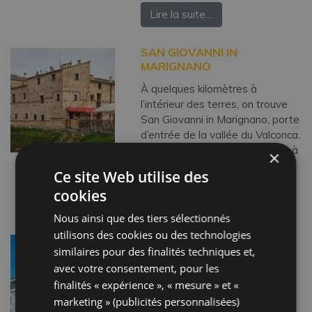
Lire la suite…
SAN GIOVANNI IN
MARIGNANO
À quelques kilomètres à
l’intérieur des terres, on trouve
San Giovanni in Marignano, porte
d’entrée de la vallée du Valconca.
Depuis toujours, la ville est liée à
×
l’agriculture, au point d’être
Ce site Web utilise des
autrefois […]
cookies
Lire la suite…
Nous ainsi que des tiers sélectionnés
utilisons des cookies ou des technologies
PIAZZA TRE MARTIRI
similaires pour des finalités techniques et,
Antique forum romain placé au
avec votre consentement, pour les
croisement entre le decumanus
finalités « expérience », « mesure » et «
maximus et le cardo maximus,
marketing » (publicités personnalisées)
dénommée pendant des siècles