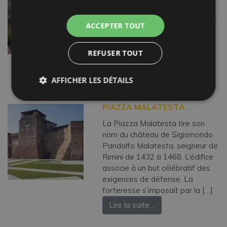
de la Conca, elle fait partie du
réseau des “Plus Beaux Villages
ACCEPTER TOUT
d’Italie”. Son nom vient de Mons
Floris, la “Montagne des Fleurs”.
REFUSER TOUT
Montefiore est une destination
[…]
Lire la suite…
AFFICHER LES DÉTAILS
PIAZZA MALATESTA
La Piazza Malatesta tire son
nom du château de Sigismondo
Pandolfo Malatesta, seigneur de
Rimini de 1432 à 1468. L’édifice
associe à un but célébratif des
exigences de défense. La
forteresse s’imposait par la […]
Lire la suite…