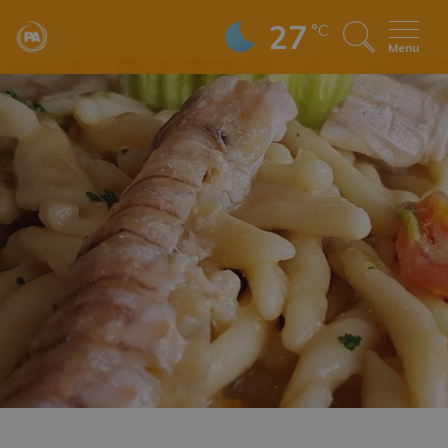
27
°C
Menu