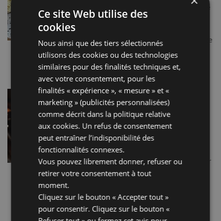
×
apprécié en Émilie-Romagne. Ce
Ce site Web utilise des
dessert rustique est
cookies
l’accompagnement classique du
café au lait le matin ou d’un verre
Nous ainsi que des tiers sélectionnés
d’Albana à la fin […]
utilisons des cookies ou des technologies
Lire la suite…
similaires pour des finalités techniques et,
avec votre consentement, pour les
finalités « expérience », « mesure » et «
LE SANGIOVESE DI
ROMAGNA
marketing » (publicités personnalisées)
comme décrit dans la
politique relative
Le Sangiovese di Romagna est
aux cookies
. Un refus de consentement
un vin DOC produit dans un
peut entraîner l’indisponibilité des
territoire qui comprend les
fonctionnalités connexes.
provinces de Ravenne, Forlì-
Vous pouvez librement donner, refuser ou
Cesena et Rimini. Il a une couleur
rouge rubis avec des reflets
retirer votre consentement à tout
grenat. Son […]
moment.
Cliquez sur le bouton « Accepter tout »
Lire la suite…
pour consentir. Cliquez sur le bouton «
Refuser tout » ou fermez cet avis pour