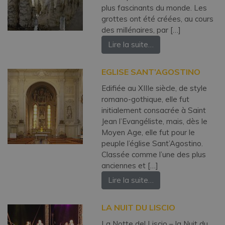
plus fascinants du monde. Les
grottes ont été créées, au cours
des millénaires, par […]
Lire la suite…
EGLISE SANT’AGOSTINO
Edifiée au XIIIe siècle, de style
romano-gothique, elle fut
initialement consacrée à Saint
Jean l’Evangéliste, mais, dès le
Moyen Age, elle fut pour le
peuple l’église Sant’Agostino.
Classée comme l’une des plus
anciennes et […]
Lire la suite…
LA NUIT DU LISCIO
La Notte del Liscio – la Nuit du