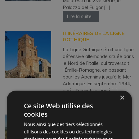
Malatesta du XVe siècle; le
Palazzo del Fulgor […]
Lire la suite…
ITINÉRAIRES DE LA LIGNE
GOTHIQUE
La Ligne Gothique était une ligne
défensive allemande située dans
le Nord de l’Italie, qui traversait
l’Émilie-Romagne, en passant
pour les Apennins jusqu’à la Mer
Adriatique. En septembre 1944,
après l’armistice signé […]
×
Lire la suite…
Ce site Web utilise des
cookies
PENNABILLI
Nous ainsi que des tiers sélectionnés
La ville a des origines très
utilisons des cookies ou des technologies
antiques et est considérée la
similaires pour des finalités techniques et,