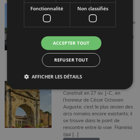
PIAZZA CAVOUR
Fonctionnalité
Non classifiés
Deuxième forum de la Rimini
romaine, la piazza Cavour joua un
rôle fondamental à partir du
Moyen Age. D’un côté, magasins
ACCEPTER TOUT
et cafés, de l’autre, une théorie
d’édifices solennels, considérés
comme les […]
REFUSER TOUT
Lire la suite…
AFFICHER LES DÉTAILS
ARC D’AUGUSTE
Construit en 27 av. J.-C., en
l’honneur de César Octavien
Auguste, c’est le plus ancien des
arcs romains encore existants; il
se trouve dans le point de
rencontre entre la voie Flaminia
(qui […]