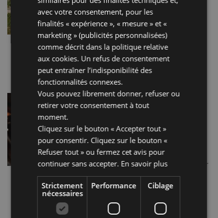
capitale religieuse du
avec votre consentement, pour les
Montefeltro. PENNABILLI a
finalités « expérience », « mesure » et «
obtenu le Drapeau Orange du
Touring Club italien. C’est
marketing » (publicités personnalisées)
également la ville que Tonino
comme décrit dans la
politique relative
Guerra a choisi pour réaliser […]
aux cookies
. Un refus de consentement
Lire la suite…
peut entraîner l’indisponibilité des
fonctionnalités connexes.
Vous pouvez librement donner, refuser ou
LE SANGIOVESE DI
retirer votre consentement à tout
ROMAGNA
moment.
Le Sangiovese di Romagna est
Cliquez sur le bouton « Accepter tout »
un vin DOC produit dans un
pour consentir. Cliquez sur le bouton «
territoire qui comprend les
Refuser tout » ou fermez cet avis pour
provinces de Ravenne, Forlì-
continuer sans accepter.
En savoir plus
Cesena et Rimini. Il a une couleur
rouge rubis avec des reflets
Strictement
Performance
Ciblage
grenat. Son […]
nécessaires
Lire la suite…