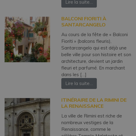
Lire la suite…
BALCONI FIORITI À
SANTARCANGELO
Au cours de la fête de « Balconi
Fioriti » (balcons fleuris),
Santarcangelo qui est déjà une
belle ville pour son histoire et son
architecture, devient un jardin
fleuri et parfumé. En marchant
dans les […]
Lire la suite…
ITINÉRAIRE DE LA RIMINI DE
LA RENAISSANCE
La ville de Rimini est riche de
nombreux vestiges de la
Renaissance, comme le
célèbre Temple Malatesta et