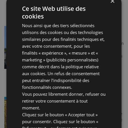
×
honneur du Pape Clément […]
Ce site Web utilise des
Lire la suite…
cookies
Nous ainsi que des tiers sélectionnés
PIAZZA CAVOUR
utilisons des cookies ou des technologies
Deuxième forum de la Rimini
similaires pour des finalités techniques et,
romaine, la piazza Cavour joua un
avec votre consentement, pour les
rôle fondamental à partir du
finalités « expérience », « mesure » et «
Moyen Age. D’un côté, magasins
marketing » (publicités personnalisées)
et cafés, de l’autre, une théorie
comme décrit dans la
politique relative
d’édifices solennels, considérés
aux cookies
. Un refus de consentement
comme les […]
peut entraîner l’indisponibilité des
Lire la suite…
fonctionnalités connexes.
Vous pouvez librement donner, refuser ou
MONTEBELLO, CHÂTEAU
retirer votre consentement à tout
D’AZZURRINA
moment.
Centre historique caractéristique
Cliquez sur le bouton « Accepter tout »
intact à 436 m d’altitude, dominé
pour consentir. Cliquez sur le bouton «
par la forteresse des Guidi di