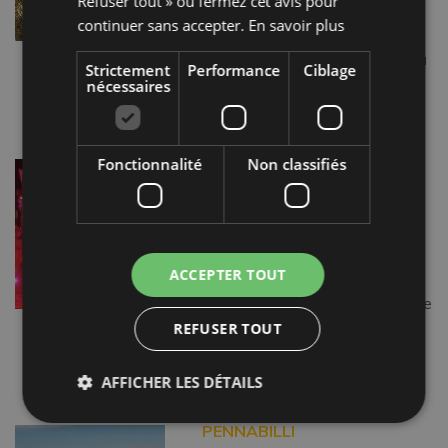
Refuser tout » ou fermez cet avis pour
Bagno, puissant château dont
continuer sans accepter.
En savoir plus
certains affirment que l’intérieur
est encore hanté par « Azzurrina
Strictement
Performance
Ciblage
», le fantôme […]
nécessaires
Lire la suite…
Fonctionnalité
Non classifiés
« LA NUIT DES SORCIÈRES »
À SAN GIOVANNI IN
MARIGNANO
Entre le 20 et le 24 juin, on
célèbre la nuit de la Saint Jean,
ACCEPTER TOUT
un moment riche de magies et
de mystères. La légende raconte
que pendant cette periode les
REFUSER TOUT
sorcières se […]
Lire la suite…
AFFICHER LES DÉTAILS
PENNABILLI