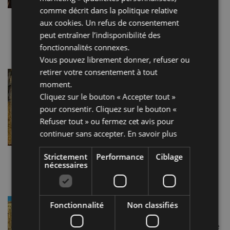
militaire et civile avec les
comme décrit dans la
politique relative
Malatesta qui l’ont pourvu d’un
aux cookies
. Un refus de consentement
château et d’une série […]
peut entraîner l’indisponibilité des
Lire la suite…
fonctionnalités connexes.
Vous pouvez librement donner, refuser ou
retirer votre consentement à tout
ARC D’AUGUSTE
moment.
Construit en 27 av. J.-C., en
Cliquez sur le bouton « Accepter tout »
l’honneur de César Octavien
pour consentir. Cliquez sur le bouton «
Auguste, c’est le plus ancien des
Refuser tout » ou fermez cet avis pour
arcs romains encore existants; il
continuer sans accepter.
En savoir plus
se trouve dans le point de
rencontre entre la voie Flaminia
Strictement
Performance
(qui […]
Ciblage
nécessaires
Lire la suite…
MONTEBELLO, CHÂTEAU
Fonctionnalité
Non classifiés
D’AZZURRINA
Centre historique caractéristique