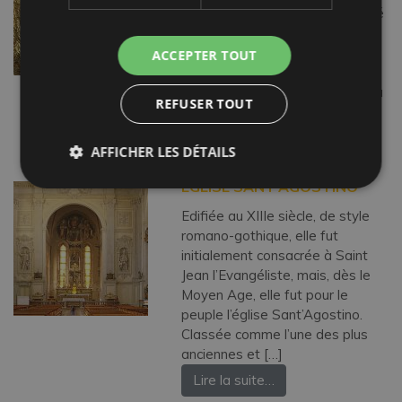
intact à 436 m d’altitude, dominé
par la forteresse des Guidi di
Bagno, puissant château dont
ACCEPTER TOUT
certains affirment que l’intérieur
est encore hanté par « Azzurrina
REFUSER TOUT
», le fantôme […]
Lire la suite…
AFFICHER LES DÉTAILS
EGLISE SANT’AGOSTINO
Edifiée au XIIIe siècle, de style
romano-gothique, elle fut
initialement consacrée à Saint
Jean l’Evangéliste, mais, dès le
Moyen Age, elle fut pour le
peuple l’église Sant’Agostino.
Classée comme l’une des plus
anciennes et […]
Lire la suite…