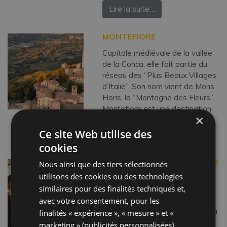
Lire la suite…
MONTEFIORE
Capitale médiévale de la vallée
de la Conca, elle fait partie du
réseau des “Plus Beaux Villages
d’Italie”. Son nom vient de Mons
Floris, la “Montagne des Fleurs”.
Montefiore est une destination
×
[…]
Ce site Web utilise des
Lire la suite…
cookies
MONDAINO ET « PALIO DE LO
Nous ainsi que des tiers sélectionnés
DAINO »
utilisons des cookies ou des technologies
similaires pour des finalités techniques et,
Mondaino est un ancien avant-
poste militaire pour la défense
avec votre consentement, pour les
des zones frontalières. Il a connu
finalités « expérience », « mesure » et «
l’apogée de son importance
marketing » (publicités personnalisées)